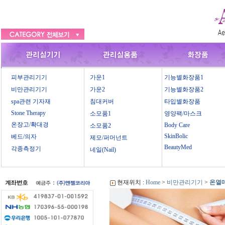
피부관리기기
가운1
기능별화장품1
비만관리기기
가운2
기능별화장품2
spa관련 기자재
침대커버
타입별화장품
Stone Therapy
소모품1
영양팩/마스크
온장고/확대경
Body Care
소모품2
SkinBolic
베드/의자
제모/퍼머넌트
BeautyMed
각종측정기
네일(Nail)
현재위치 :
Home
>
비만관리기기
>
온열