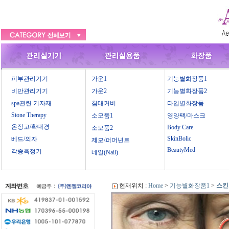
피부관리기기
가운1
기능별화장품1
비만관리기기
가운2
기능별화장품2
spa관련 기자재
침대커버
타입별화장품
Stone Therapy
소모품1
영양팩/마스크
온장고/확대경
Body Care
소모품2
SkinBolic
베드/의자
제모/퍼머넌트
BeautyMed
각종측정기
네일(Nail)
현재위치 :
Home
>
기능별화장품1
>
스킨