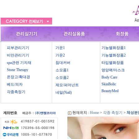
피부관리기기
가운1
기능별화장품1
비만관리기기
가운2
기능별화장품2
spa관련 기자재
침대커버
타입별화장품
Stone Therapy
소모품1
영양팩/마스크
온장고/확대경
Body Care
소모품2
SkinBolic
베드/의자
제모/퍼머넌트
BeautyMed
각종측정기
네일(Nail)
현재위치 :
Home
>
각종 측정기
>
체성분