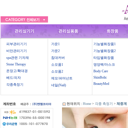
피부관리기기
가운1
기능별화장품1
비만관리기기
가운2
기능별화장품2
spa관련 기자재
침대커버
타입별화장품
Stone Therapy
소모품1
영양팩/마스크
온장고/확대경
Body Care
소모품2
SkinBolic
베드/의자
제모/퍼머넌트
BeautyMed
각종측정기
네일(Nail)
현재위치 :
Home
>
각종 측정기
>
체중계