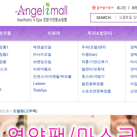
장품1
에센셜오일
두피(모발)관리
경락
장품2
마사지오일
미용(hair)
경락
장품
브랜딩오일
좌훈기/반신욕기
마
마스크
아로마램프
발관리/보호대
안
인센스/이어캔들/허브볼
풋스파/각탕기
안
Ladamer
발전용화장품
지
d
ThalaSpa
스포츠전문화장품
산
마스크
>
모델링(고무팩)