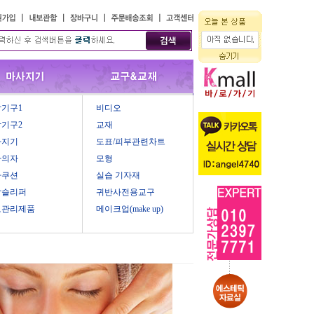
기구1
비디오
기구2
교재
사지기
도표/피부관련차트
마의자
모형
마쿠션
실습 기자재
압슬리퍼
귀반사전용교구
모관리제품
메이크업(make up)