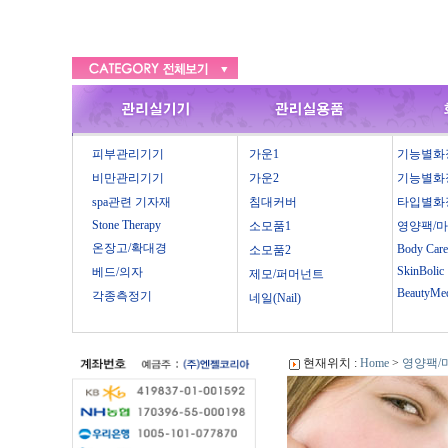
피부관리기기
가운1
기능별화
비만관리기기
가운2
기능별화
spa관련 기자재
침대커버
타입별화
Stone Therapy
소모품1
영양팩/
온장고/확대경
Body Care
소모품2
SkinBolic
베드/의자
제모/퍼머넌트
BeautyMe
각종측정기
네일(Nail)
현재위치 :
Home
>
영양팩/