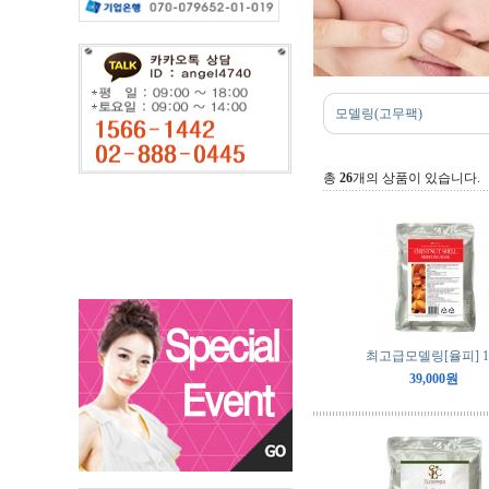
모델링(고무팩)
총
26
개의 상품이 있습니다.
최고급모델링[율피] 1
39,000원