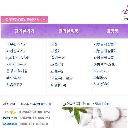
피부관리기기
가운1
기능별화장품1
비만관리기기
가운2
기능별화장품2
spa관련 기자재
침대커버
타입별화장품
Stone Therapy
소모품1
영양팩/마스크
온장고/확대경
Body Care
소모품2
SkinBolic
베드/의자
제모/퍼머넌트
BeautyMed
각종측정기
네일(Nail)
현재위치 :
Home
>
Skinbolic