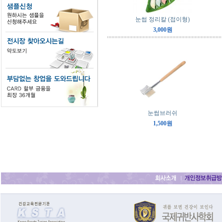
눈썹 정리칼 (접이형)
3,000원
눈썹브러쉬
1,500원