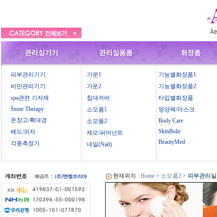
피부관리기기
가운1
기능별화장품1
비만관리기기
가운2
기능별화장품2
spa관련 기자재
침대커버
타입별화장품
Stone Therapy
소모품1
영양팩/마스크
온장고/확대경
Body Care
소모품2
SkinBolic
베드/의자
제모/퍼머넌트
BeautyMed
각종측정기
네일(Nail)
현재위치 :
Home
>
소모품2
>
피부관리실