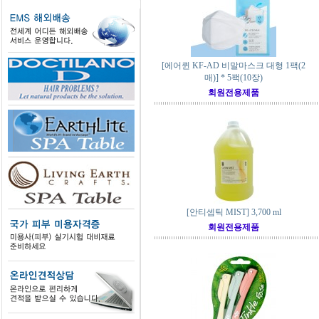
[에어퀸 KF-AD 비말마스크 대형 1팩(2
매)] * 5팩(10장)
회원전용제품
[안티셉틱 MIST] 3,700 ml
회원전용제품