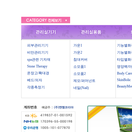
피부관리기기
가운1
기능별화
비만관리기기
가운2
기능별화
spa관련 기자재
침대커버
타입별화
Stone Therapy
소모품1
영양팩/
온장고/확대경
Body Care
소모품2
SkinBolic
베드/의자
제모/퍼머넌트
BeautyMe
각종측정기
네일(Nail)