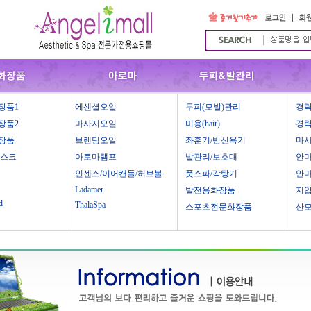
장품1
에센셜오일
두피(모발)관리
경락
장품2
마사지오일
미용(hair)
경락
장품
브랜딩오일
좌훈기/반신욕기
마
마스크
아로마램프
발관리/보호대
안
인센스/이어캔들/허브볼
풋스파/각탕기
안
Ladamer
발전용화장품
지
d
ThalaSpa
스포츠전문화장품
산