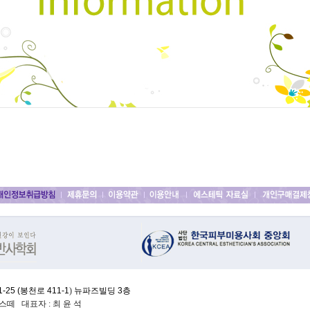
25 (
봉천로 411-1
)
뉴파즈빌딩 3층
떼 대표자 : 최 윤 석