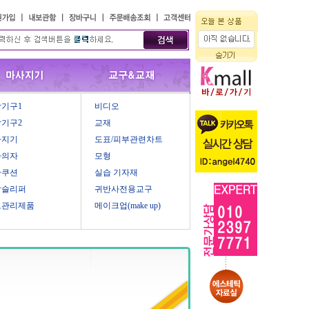
기구1
비디오
기구2
교재
사지기
도표/피부관련차트
마의자
모형
마쿠션
실습 기자재
압슬리퍼
귀반사전용교구
모관리제품
메이크업(make up)