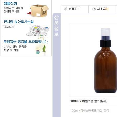
(
0
)