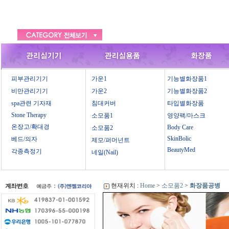
피부관리기기
가운1
기능별화장품1
비만관리기기
가운2
기능별화장품2
spa관련 기자재
침대커버
타입별화장품
Stone Therapy
소모품1
영양팩/마스크
온장고/확대경
Body Care
소모품2
SkinBolic
베드/의자
제모/퍼머넌트
BeautyMed
각종측정기
네일(Nail)
현재위치 :
Home
>
소모품2
>
화장품공병