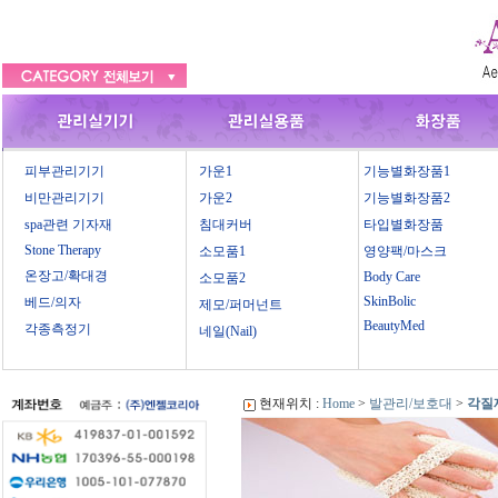
피부관리기기
가운1
기능별화장품1
비만관리기기
가운2
기능별화장품2
spa관련 기자재
침대커버
타입별화장품
Stone Therapy
소모품1
영양팩/마스크
온장고/확대경
Body Care
소모품2
SkinBolic
베드/의자
제모/퍼머넌트
BeautyMed
각종측정기
네일(Nail)
현재위치 :
Home
>
발관리/보호대
>
각질