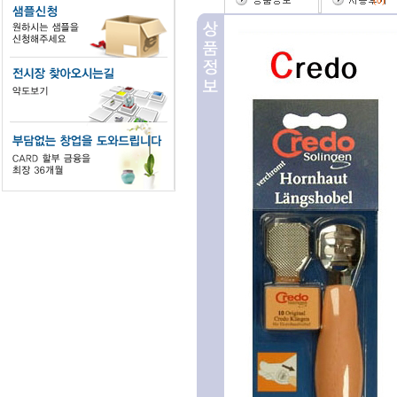
(
0
)