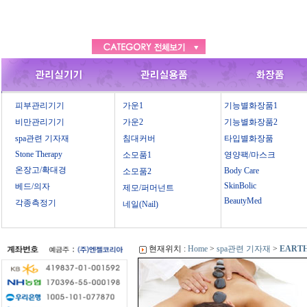
피부관리기기
가운1
기능별화장품1
비만관리기기
가운2
기능별화장품2
spa관련 기자재
침대커버
타입별화장품
Stone Therapy
소모품1
영양팩/마스크
온장고/확대경
Body Care
소모품2
SkinBolic
베드/의자
제모/퍼머넌트
BeautyMed
각종측정기
네일(Nail)
현재위치 :
Home
>
spa관련 기자재
>
EART