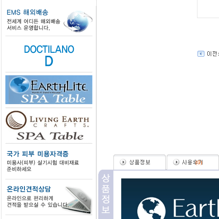
(
0
)