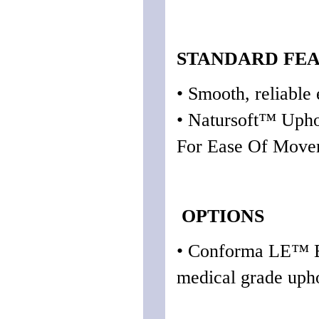
STANDARD FE
• Smooth, reliable
• Natursoft™ Upho
For Ease Of Movem
OPTIONS
• Conforma LE™ Br
medical grade uphol