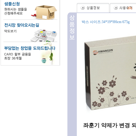
(
0
)
박스 사이즈:34*19*H6cm 675g
좌훈기 약제가 변경 되었