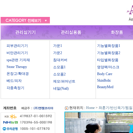
피부관리기기
가운1
기능별화장품1
비만관리기기
가운2
기능별화장품2
spa관련 기자재
침대커버
타입별화장품
Stone Therapy
소모품1
영양팩/마스크
온장고/확대경
Body Care
소모품2
SkinBolic
베드/의자
제모/퍼머넌트
BeautyMed
각종측정기
네일(Nail)
현재위치 :
Home
>
좌훈기/반신욕기/찜질